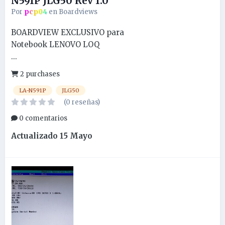
N591P JLG50 Rev 1.0
Por
pcp04
en
Boardviews
BOARDVIEW EXCLUSIVO para
Notebook LENOVO LOQ
...
2 purchases
LA-N591P
JLG50
(0 reseñas)
0 comentarios
Actualizado
15 Mayo