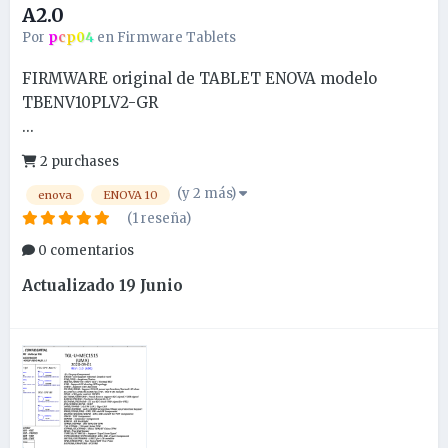
A2.0
Por
pcp04
en
Firmware Tablets
FIRMWARE original de TABLET ENOVA modelo
TBENV10PLV2-GR
...
2 purchases
(y 2 más)
enova
ENOVA 10
(1 reseña)
0 comentarios
Actualizado
19 Junio