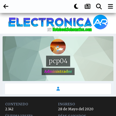
pcp04
Administrador
CONTENIDO
INGRESO
2.142
28 de Mayo del 2020