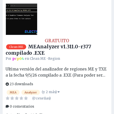
GRATUITO
MEAnalyzer v1.311.0-r377
Clean-ME
compilado .EXE
Por
pcp04
en
Clean ME -Region
Ultima versión del analizador de regiones ME y TXE
a la fecha 9/5/26 compilado a .EXE (Para poder ser...
23 downloads
(y 2 más)
MEA
Analyzer
(0 reseñas)
0 comentarios