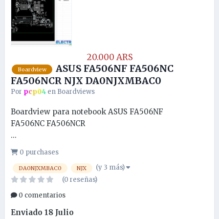
20.000 ARS
ASUS FA506NF FA506NC
Boardview
FA506NCR NJX DA0NJXMBAC0
Por
pcp04
en
Boardviews
Boardview para notebook ASUS FA506NF
FA506NC FA506NCR
...
0 purchases
(y 3 más)
DA0NJXMBAC0
NJX
(0 reseñas)
0 comentarios
Enviado
18 Julio