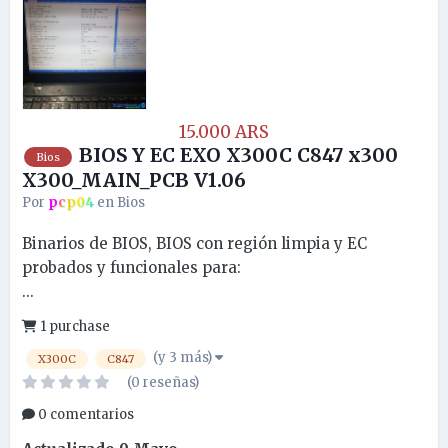
15.000 ARS
BIOS Y EC EXO X300C C847 x300
Bios
X300_MAIN_PCB V1.06
Por
pcp04
en
Bios
Binarios de BIOS, BIOS con región limpia y EC
probados y funcionales para:
...
1 purchase
(y 3 más)
X300C
C847
(0 reseñas)
0 comentarios