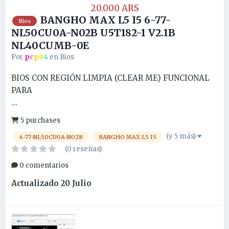
20.000 ARS
BANGHO MAX L5 I5 6-77-
Bios
NL50CU0A-N02B U5T182-1 V2.1B
NL40CUMB-0E
Por
pcp04
en
Bios
BIOS CON REGIÓN LIMPIA (CLEAR ME) FUNCIONAL
PARA
...
5 purchases
(y 5 más)
6-77-NL50CU0A-N02B
BANGHO MAX L5 I5
(0 reseñas)
0 comentarios
Actualizado
20 Julio