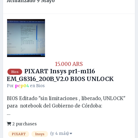
Actualizado
9 Mayo
15.000 ARS
PIXART Insys pr1-m116
Bios
EM_G8316_200B_V2.0 BIOS UNLOCK
Por
pcp04
en
Bios
BIOS Editado "sin limitaciones , liberado, UNLOCK"
para notebook del Gobierno de Córdoba:
...
2 purchases
(y 4 más)
PIXART
Insys