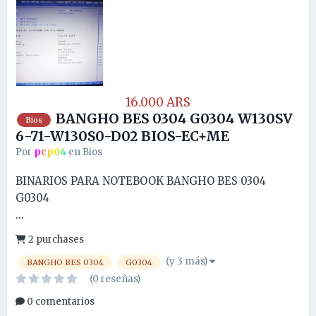
16.000 ARS
BANGHO BES 0304 G0304 W130SV
Bios
6-71-W130S0-D02 BIOS-EC+ME
Por
pcp04
en
Bios
BINARIOS PARA NOTEBOOK BANGHO BES 0304
G0304
...
2 purchases
(y 3 más)
BANGHO BES 0304
G0304
(0 reseñas)
0 comentarios