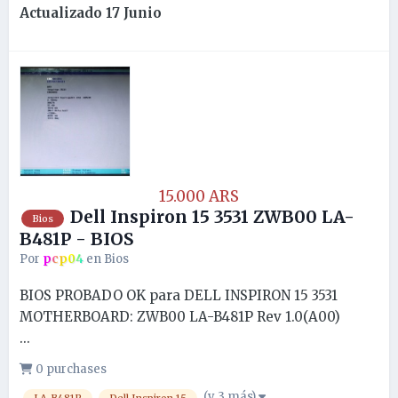
Actualizado
17 Junio
15.000 ARS
Dell Inspiron 15 3531 ZWB00 LA-
Bios
B481P - BIOS
Por
pcp04
en
Bios
BIOS PROBADO OK para DELL INSPIRON 15 3531
MOTHERBOARD: ZWB00 LA-B481P Rev 1.0(A00)
...
0 purchases
(y 3 más)