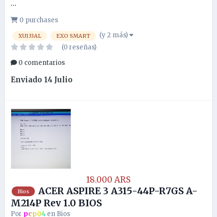
...
0 purchases
(y 2 más)
XU133AL
EXO SMART
(0 reseñas)
0 comentarios
Enviado
14 Julio
18.000 ARS
ACER ASPIRE 3 A315-44P-R7GS A-
Bios
M214P Rev 1.0 BIOS
Por
pcp04
en
Bios