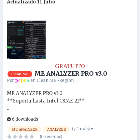
Actualizado
11 Julio
GRATUITO
ME ANALYZER PRO v3.0
Clean-ME
Por
pcp04
en
Clean ME -Region
ME ANALYZER PRO v3.0
**Soporta hasta Intel CSME 21**
...
6 downloads
(y 1 más)
ME ANALYZER
ANALYZER
(0 reseñas)