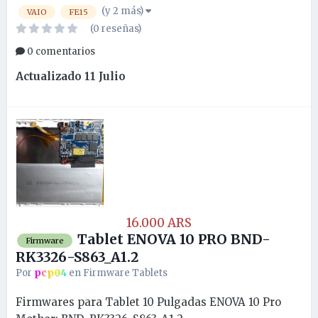
(y 2 más)
VAIO
FE15
(0 reseñas)
0 comentarios
Actualizado
11 Julio
16.000 ARS
Tablet ENOVA 10 PRO BND-
Firmware
RK3326-S863_A1.2
Por
pcp04
en
Firmware Tablets
Firmwares para Tablet 10 Pulgadas ENOVA 10 Pro