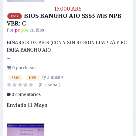
15.000 ARS
BIOS BANGHO AIO SS83 MB NPB
Bios
VER: C
Por
pcp04
en
Bios
BINARIOS DE BIOS (CON Y SIN REGION LIMPIA) Y EC
PARA BANGHO AIO
...
0 purchases
(y 3 más)
SS83
NPB
(0 reseñas)
0 comentarios
Enviado
11 Mayo