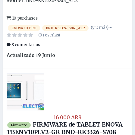
Mother: BND-RK3326-S863_A1.2
...
10 purchases
(y 2 más)
ENOVA 10 PRO
BND-RK3326-S863_A1.2
(0 reseñas)
8 comentarios
Actualizado
19 Junio
16.000 ARS
FIRMWARE de TABLET ENOVA
Firmware
TBENV10PLV2-GR BND-RK3326-S708