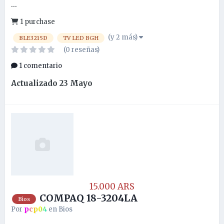
...
1 purchase
(y 2 más)
BLE3215D
TV LED BGH
(0 reseñas)
1 comentario
Actualizado
23 Mayo
15.000 ARS
COMPAQ 18-3204LA
Bios
Por
pcp04
en
Bios