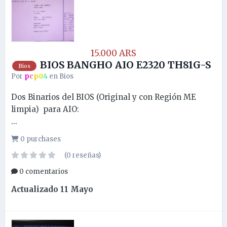
15.000 ARS
BIOS BANGHO AIO E2320 TH81G-S
Bios
Por
pcp04
en
Bios
Dos Binarios del BIOS (Original y con Región ME
limpia) para AIO:
...
0 purchases
(0 reseñas)
0 comentarios
Actualizado
11 Mayo