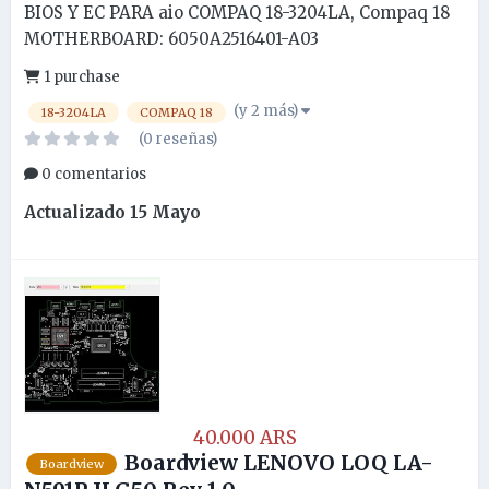
BIOS Y EC PARA aio COMPAQ 18-3204LA, Compaq 18
MOTHERBOARD: 6050A2516401-A03
1 purchase
(y 2 más)
18-3204LA
COMPAQ 18
(0 reseñas)
0 comentarios
Actualizado
15 Mayo
40.000 ARS
Boardview LENOVO LOQ LA-
Boardview