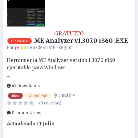
GRATUITO
ME Analyzer v1.307.0 r360 .EXE
Clean-ME
Por
pcp04
en
Clean ME -Region
Herramienta ME Analyzer versión 1.307.0 r360
ejecutable para Windows
...
45 downloads
(y 3 más)
Bios
CLEAR ME
(0 reseñas)
0 comentarios
Actualizado
11 Julio