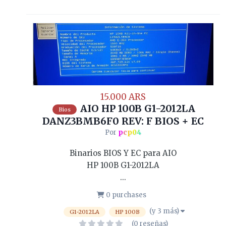
15.000 ARS
AIO HP 100B G1-2012LA
Bios
DANZ3BMB6F0 REV: F BIOS + EC
Por
pcp04
Binarios BIOS Y EC para AIO
HP 100B G1-2012LA
...
0 purchases
(y 3 más)
G1-2012LA
HP 100B
(0 reseñas)