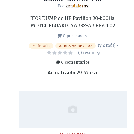
Por
kendaleros
BIOS DUMP de HP Pavilion 20-b001la
MOTEHRBOARD: AABRZ-AB REV: 1.02
0 purchases
(y 2 más)
20-b001la
AABRZ-AB REV 1.02
(0 reseñas)
0 comentarios
Actualizado
29 Marzo