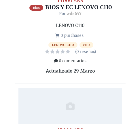
15.000 ARS
BIOS Y EC LENOVO C110
Bios
Por
wds657
LENOVO C110
0 purchases
LENOVO C110
c110
(0 reseñas)
0 comentarios
Actualizado
29 Marzo