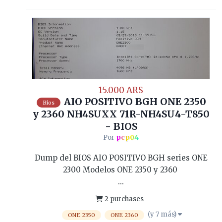
15.000 ARS
AIO POSITIVO BGH ONE 2350
Bios
y 2360 NH4SUXX 71R-NH4SU4-T850
- BIOS
Por
pcp04
Dump del BIOS AIO POSITIVO BGH series ONE
2300 Modelos ONE 2350 y 2360
...
2 purchases
(y 7 más)
ONE 2350
ONE 2360