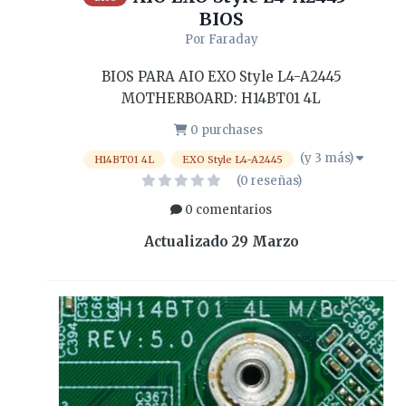
BIOS
Por
Faraday
BIOS PARA AIO EXO Style L4-A2445
MOTHERBOARD: H14BT01 4L
0 purchases
(y 3 más)
H14BT01 4L
EXO Style L4-A2445
(0 reseñas)
0 comentarios
Actualizado
29 Marzo