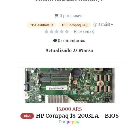
...
0 purchases
(y 3 más)
715G4788M0D
HP Compaq CQ1
(0 reseñas)
0 comentarios
Actualizado
22 Marzo
15.000 ARS
HP Compaq 18-2003LA - BIOS
Bios
Por
pcp04