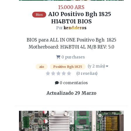
15.000 ARS
AIO Positivo Bgh 1825
Bios
H14BT01 BIOS
Por
kendaleros
BIOS para ALL IN ONE Positivo Bgh 1825
Motherboard: H14BT01 4L M/B REV: 5.0
0 purchases
(y 2 más)
aio
Positivo Bgh 1825
(0 reseñas)
0 comentarios
Actualizado
29 Marzo