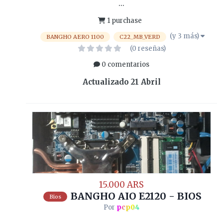
...
1 purchase
(y 3 más)
BANGHO AERO 1100
C22_MB_VERD
(0 reseñas)
0 comentarios
Actualizado
21 Abril
15.000 ARS
BANGHO AIO E2120 - BIOS
Bios
Por
pcp04