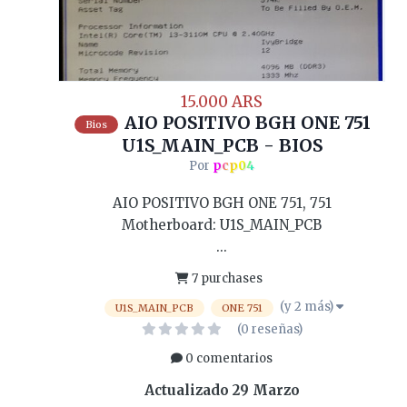
15.000 ARS
AIO POSITIVO BGH ONE 751
Bios
U1S_MAIN_PCB - BIOS
Por
pcp04
AIO POSITIVO BGH ONE 751, 751
Motherboard: U1S_MAIN_PCB
...
7 purchases
(y 2 más)
U1S_MAIN_PCB
ONE 751
(0 reseñas)
0 comentarios
Actualizado
29 Marzo