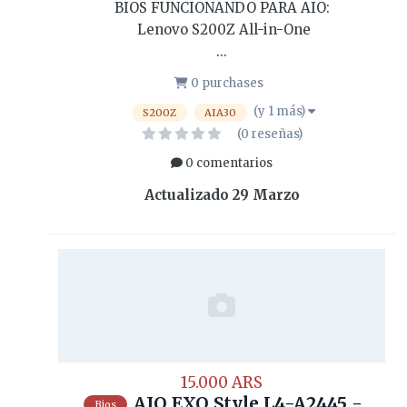
BIOS FUNCIONANDO PARA AIO:
Lenovo S200Z All-in-One
...
0 purchases
(y 1 más)
S200Z
AIA30
(0 reseñas)
0 comentarios
Actualizado
29 Marzo
15.000 ARS
AIO EXO Style L4-A2445 -
Bios