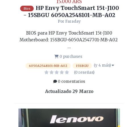
15.000 ARS
HP Envy TouchSmart 15t-J100
Bios
- 15SBGU 6050A2548101-MB-A02
Por
Faraday
BIOS para HP Envy TouchSmart 15t-J100
Motherboard: 15SBGU-6050A2547701-MB-A02
...
0 purchases
(y 4 más)
6050A2548101-MB-A02
15SBGU
(0 reseñas)
0 comentarios
Actualizado
29 Marzo