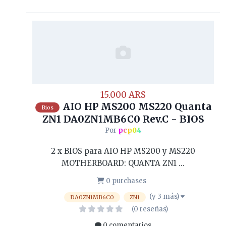
15.000 ARS
AIO HP MS200 MS220 Quanta
Bios
ZN1 DA0ZN1MB6C0 Rev.C - BIOS
Por
pcp04
2 x BIOS para AIO HP MS200 y MS220
MOTHERBOARD: QUANTA ZN1 ...
0 purchases
(y 3 más)
DA0ZN1MB6C0
ZN1
(0 reseñas)
0 comentarios