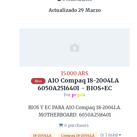
Actualizado
29 Marzo
15.000 ARS
AIO Compaq 18-2004LA
Bios
6050A2516401 - BIOS+EC
Por
pcp04
BIOS Y EC PARA AIO Compaq 18-2004LA.
MOTHERBOARD: 6050A2516401
0 purchases
(y 1 más)
18-2004LA
Compaq 18-2004LA