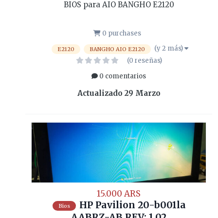
BIOS para AIO BANGHO E2120
0 purchases
(y 2 más)
E2120
BANGHO AIO E2120
(0 reseñas)
0 comentarios
Actualizado
29 Marzo
15.000 ARS
HP Pavilion 20-b001la
Bios
AABRZ-AB REV: 1.02