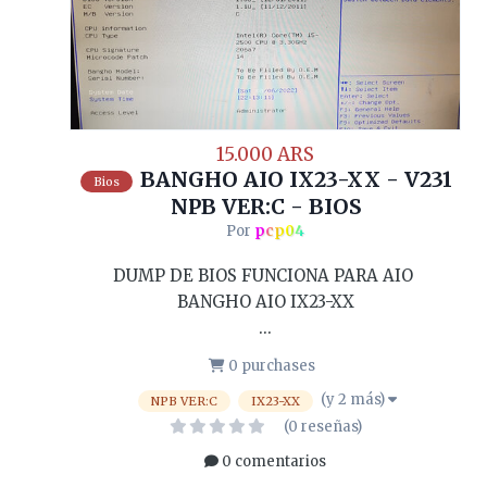
15.000 ARS
BANGHO AIO IX23-XX - V231
Bios
NPB VER:C - BIOS
Por
pcp04
DUMP DE BIOS FUNCIONA PARA AIO
BANGHO AIO IX23-XX
...
0 purchases
(y 2 más)
NPB VER:C
IX23-XX
(0 reseñas)
0 comentarios