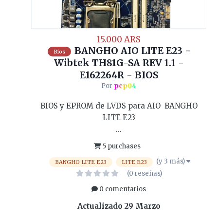
15.000 ARS
BANGHO AIO LITE E23 -
Bios
Wibtek TH81G-SA REV 1.1 -
E162264R - BIOS
Por
pcp04
BIOS y EPROM de LVDS para AIO BANGHO
LITE E23
...
5 purchases
(y 3 más)
BANGHO LITE E23
LITE E23
(0 reseñas)
0 comentarios
Actualizado
29 Marzo