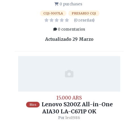
0 purchases
CQ1-3007LA
PRESARIO CQ1
(0 reseñas)
0 comentarios
Actualizado
29 Marzo
15.000 ARS
Lenovo S200Z All-in-One
Bios
AIA30 LA-C671P OK
Por
leo1986