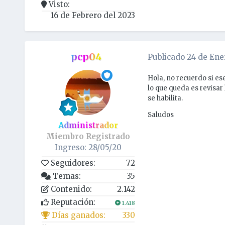
Visto:
16 de Febrero del 2023
pcp04
Publicado
24 de Ene
Hola, no recuerdo si e
lo que queda es revisa
se habilita.
Saludos
Administrador
Miembro Registrado
Ingreso: 28/05/20
Seguidores:
72
Temas:
35
Contenido:
2.142
Reputación:
1.418
Días ganados:
330