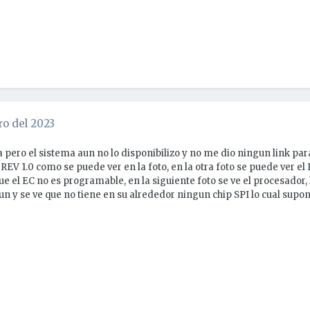
ro del 2023
 pero el sistema aun no lo disponibilizo y no me dio ningun link p
 1.0 como se puede ver en la foto, en la otra foto se puede ver el E
e el EC no es programable, en la siguiente foto se ve el procesado
un y se ve que no tiene en su alrededor ningun chip SPI lo cual supon