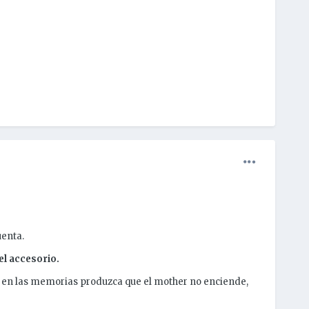
uenta.
l accesorio.
a en las memorias produzca que el mother no enciende,