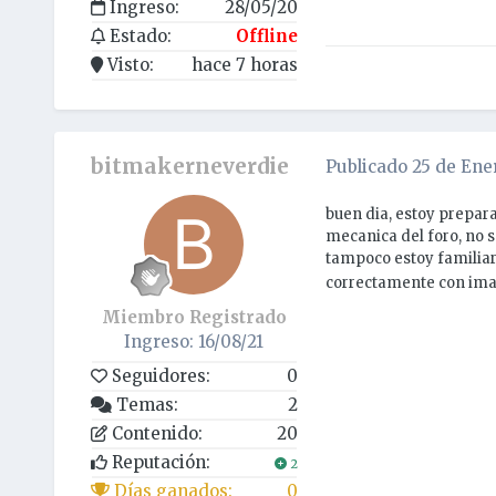
Ingreso:
28/05/20
Estado:
Offline
Visto:
hace 7 horas
bitmakerneverdie
Publicado
25 de Ene
buen dia, estoy prepara
mecanica del foro, no s
tampoco estoy familiar
correctamente con im
Miembro Registrado
Ingreso: 16/08/21
Seguidores:
0
Temas:
2
Contenido:
20
Reputación:
2
Días ganados:
0