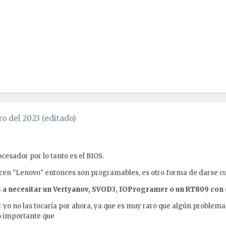
ro del 2023
(editado)
cesador por lo tanto es el BIOS.
dicen "Lenovo" entonces son programables, es otro forma de darse c
a necesitar un Vertyanov, SVOD3, IOProgramer o un RT809 con e
yo no las tocaría por ahora, ya que es muy raro que algún problem
o importante que