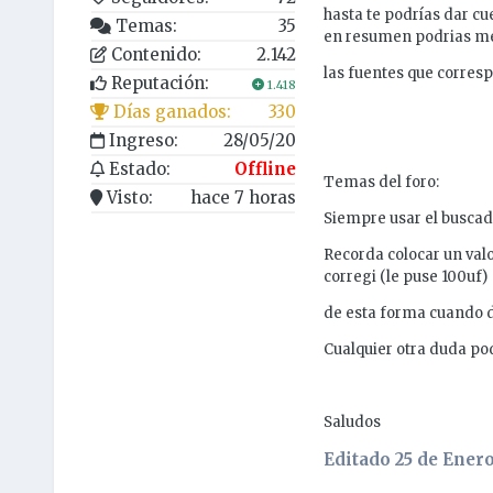
hasta te podrías dar cu
Temas:
35
en resumen podrias me
Contenido:
2.142
las fuentes que corres
Reputación:
1.418
Días ganados:
330
Ingreso:
28/05/20
Estado:
Offline
Temas del foro:
Visto:
hace 7 horas
Siempre usar el buscad
Recorda colocar un valo
corregi (le puse 100uf)
de esta forma cuando d
Cualquier otra duda po
Saludos
Editado
25 de Enero