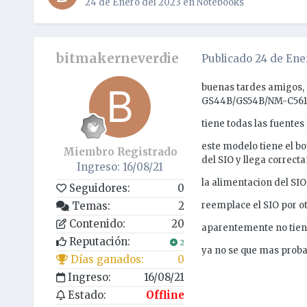
24 de Enero del 2023
en
Notebooks
bitmakerneverdie
Publicado
24 de Ene
buenas tardes amigos,
GS44B/GS54B/NM-C561 R
tiene todas las fuentes 
este modelo tiene el bo
Miembro Registrado
del SIO y llega correc
Ingreso: 16/08/21
la alimentacion del SIO
Seguidores:
0
Temas:
2
reemplace el SIO por ot
Contenido:
20
aparentemente no tiene
Reputación:
2
ya no se que mas probar
Días ganados:
0
Ingreso:
16/08/21
Estado:
Offline