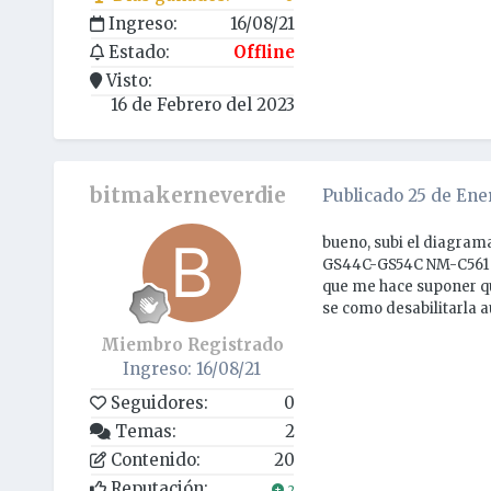
Ingreso:
16/08/21
Estado:
Offline
Visto:
16 de Febrero del 2023
bitmakerneverdie
Publicado
25 de Ene
bueno, subi el diagrama
GS44C-GS54C NM-C561 REV
que me hace suponer qu
se como desabilitarla a
Miembro Registrado
Ingreso: 16/08/21
Seguidores:
0
Temas:
2
Contenido:
20
Reputación:
2