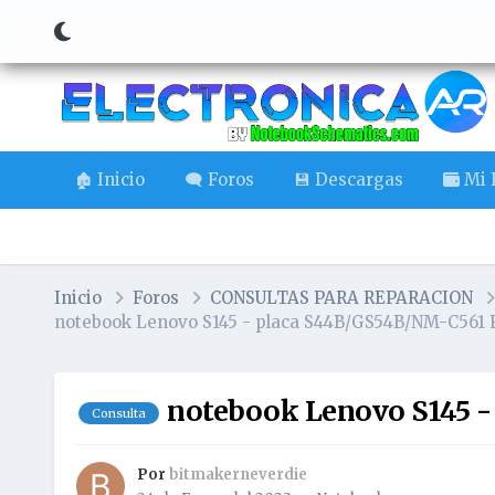
🏚️ Inicio
🗨️ Foros
💾 Descargas
Mi B
Inicio
Foros
CONSULTAS PARA REPARACION
notebook Lenovo S145 - placa S44B/GS54B/NM-C561 R
notebook Lenovo S145 -
Consulta
Por
bitmakerneverdie