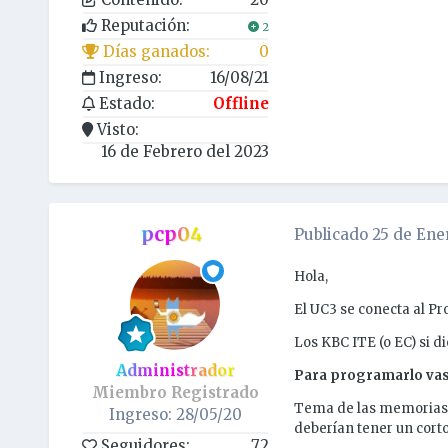
Reputación:
2
Días ganados:
0
Ingreso:
16/08/21
Estado:
Offline
Visto:
16 de Febrero del 2023
pcp04
Publicado
25 de Ene
Hola,
El UC3 se conecta al Pro
Los KBC ITE (o EC) si 
Administrador
Para programarlo vas 
Miembro Registrado
Tema de las memorias: 
Ingreso: 28/05/20
deberían tener un cort
Seguidores:
72