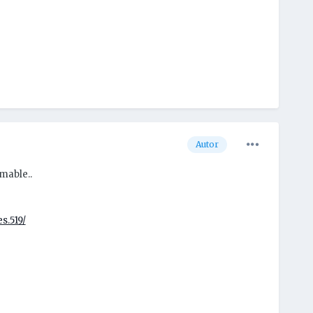
Autor
mable..
s.519/