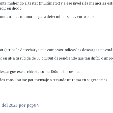
enta midiendo el tester (multímetro) y a ese nivel si la memorias es
dir en diodo
ponden a las memorias para determinar si hay corto o no.
or (arriba la derecha) ya que como vos indicas las descargas no es
r en uF a tu subida de 50 o 100uf dependiendo que tan difícil o import
escargue ese archivo te suma 100uf a tu cuenta.
des consultarme por mensaje o creando un tema en sugerencias.
 del 2023
por pcp04