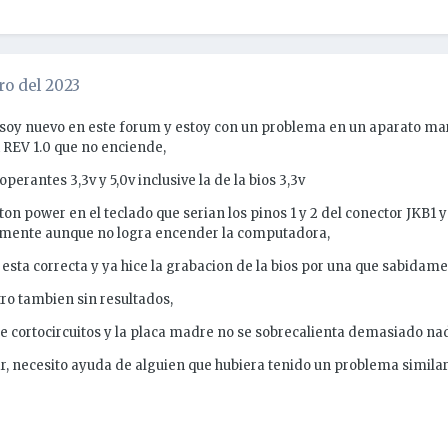
ro del 2023
 soy nuevo en este forum y estoy con un problema en un aparato m
EV 1.0 que no enciende,
operantes 3,3v y 5,0v inclusive la de la bios 3,3v
ton power en el teclado que serian los pinos 1 y 2 del conector JKB1 y
tamente aunque no logra encender la computadora,
 esta correcta y ya hice la grabacion de la bios por una que sabidame
ro tambien sin resultados,
 cortocircuitos y la placa madre no se sobrecalienta demasiado na
, necesito ayuda de alguien que hubiera tenido un problema similar,