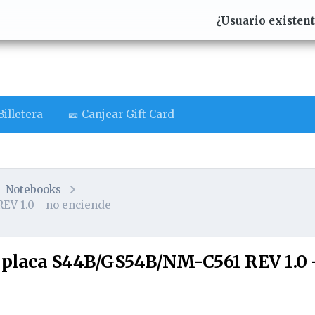
¿Usuario existen
illetera
🎫 Canjear Gift Card
Notebooks
EV 1.0 - no enciende
 placa S44B/GS54B/NM-C561 REV 1.0 