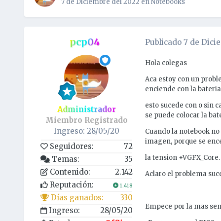
7 de Diciembre del 2022
en
Notebooks
pcp04
Publicado
7 de Dici
Hola colegas
Aca estoy con un probl
enciende con la bateri
esto sucede con o sin 
Administrador
se puede colocar la ba
Miembro Registrado
Ingreso: 28/05/20
Cuando la notebook no 
imagen, porque se ence
Seguidores:
72
la tension +VGFX_Core.
Temas:
35
Contenido:
2.142
Aclaro el problema suce
Reputación:
1.418
Días ganados:
330
Empece por la mas senc
Ingreso:
28/05/20