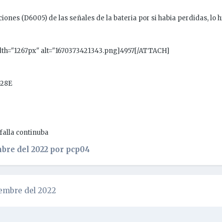
ciones (D6005) de las señales de la bateria por si habia perdidas, lo
dth="1267px" alt="1670373421343.png]4957[/ATTACH]
528E
 falla continuba
bre del 2022
por pcp04
iembre del 2022