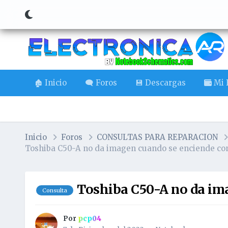
🏚️ Inicio
🗨️ Foros
💾 Descargas
Mi B
Inicio
Foros
CONSULTAS PARA REPARACION
Toshiba C50-A no da imagen cuando se enciende con 
Toshiba C50-A no da ima
Consulta
Por
pcp04