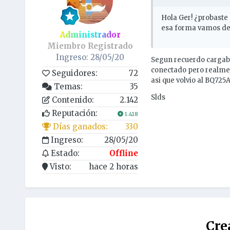
Hola Ger! ¿probaste 
esa forma vamos des
Administrador
Miembro Registrado
Ingreso: 28/05/20
Segun recuerdo cargaba
conectado pero realment
Seguidores:
72
asi que volvio al BQ725
Temas:
35
Slds
Contenido:
2.142
Reputación:
1.418
Días ganados:
330
Ingreso:
28/05/20
Estado:
Offline
Visto:
hace 2 horas
Cre