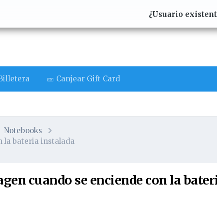
¿Usuario existen
illetera
🎫 Canjear Gift Card
Notebooks
la bateria instalada
gen cuando se enciende con la bateri