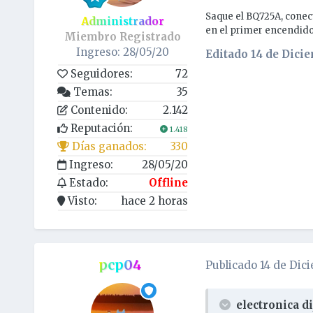
Saque el BQ725A, conect
Administrador
en el primer encendido 
Miembro Registrado
Ingreso: 28/05/20
Editado
14 de Dicie
Seguidores:
72
Temas:
35
Contenido:
2.142
Reputación:
1.418
Días ganados:
330
Ingreso:
28/05/20
Estado:
Offline
Visto:
hace 2 horas
pcp04
Publicado
14 de Dic
electronica di