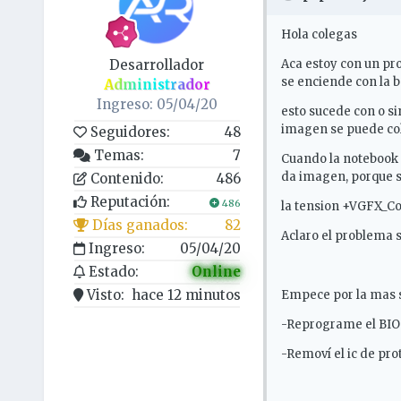
Hola colegas
Desarrollador
Aca estoy con un pr
se enciende con la b
Administrador
Ingreso: 05/04/20
esto sucede con o s
imagen se puede col
Seguidores:
48
Temas:
7
Cuando la notebook 
da imagen, porque s
Contenido:
486
Reputación:
486
la tension +VGFX_Co
Días ganados:
82
Aclaro el problema s
Ingreso:
05/04/20
Estado:
Online
Visto:
hace 12 minutos
Empece por la mas se
-Reprograme el BIO
-Removí el ic de pro