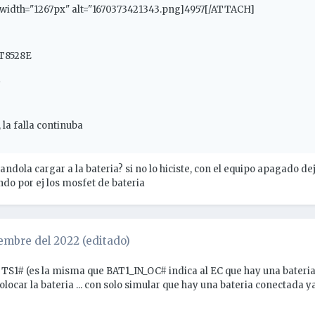
 width="1267px" alt="1670373421343.png]4957[/ATTACH]
IT8528E
 la falla continuba
ndola cargar a la bateria? si no lo hiciste, con el equipo apagado de
o por ej los mosfet de bateria
iembre del 2022
(editado)
 TS1# (es la misma que BAT1_IN_OC# indica al EC que hay una bateria
olocar la bateria ... con solo simular que hay una bateria conectada y