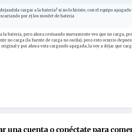
dejandola cargar a la bateria? si no lo hiciste, con el equipo apagado
cartando por ej los mosfet de bateria
 la bateria, pero ahora revisando nuevamente veo que no carga, pre
e no carga (la fuente de carga no oscila), pero esto ocurrio depue
A original y por ahora esta cargando apagada, la voy a dejar que car
ar una cuenta o conéctate para come