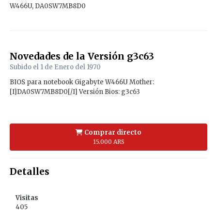
W466U, DA0SW7MB8D0
Novedades de la Versión
g3c63
Subido el
1 de Enero del 1970
BIOS para notebook Gigabyte W466U Mother:
[I]DA0SW7MB8D0[/I] Versión Bios: g3c63
Comprar directo
15.000 ARS
Detalles
Visitas
405