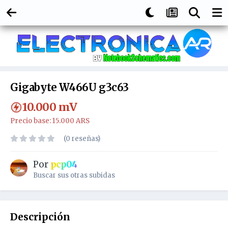
Gigabyte W466U g3c63
10.000
mV
Precio base: 15.000 ARS
(0 reseñas)
Por
pcp04
Buscar sus otras subidas
Descripción