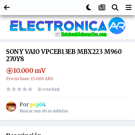
SONY VAIO VPCEB13EB MBX223 M960
270Y8
10.000
mV
Precio base: 15.000 ARS
(0 reseñas)
Por
pcp04
Buscar sus otras subidas