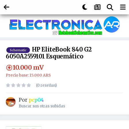
HP EliteBook 840 G2
Schematic
6050A2559101 Esquemático
10.000
mV
Precio base: 15.000 ARS
(0 reseñas)
Por
pcp04
Buscar sus otras subidas