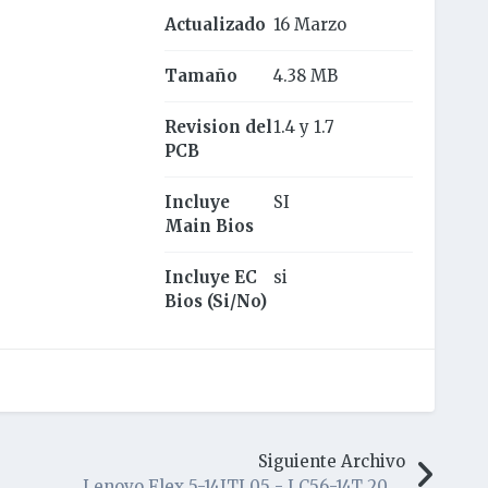
Actualizado
16 Marzo
Tamaño
4.38 MB
Revision del
1.4 y 1.7
PCB
Incluye
SI
Main Bios
Incluye EC
si
Bios (Si/No)
Siguiente Archivo
Lenovo Flex 5-14ITL05 - LC56-14T 203013-1 - BIOS