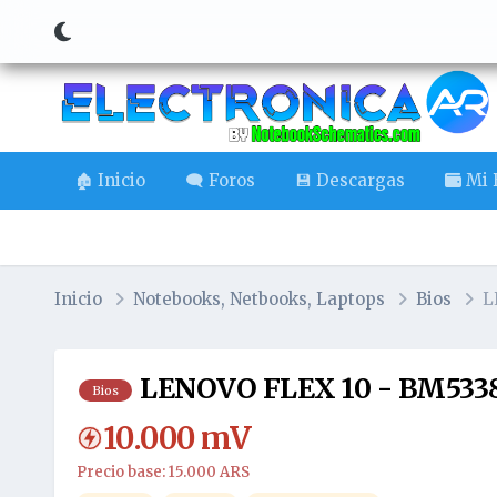
🏚️ Inicio
🗨️ Foros
💾 Descargas
Mi B
Inicio
Notebooks, Netbooks, Laptops
Bios
L
LENOVO FLEX 10 - BM5338 R
Bios
10.000
mV
Precio base: 15.000 ARS