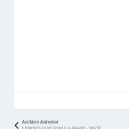
Archivo Anterior
LENOVO G410 G510 LA-9641P - PACK BIOS+EC