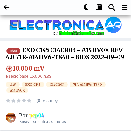
EXO C145 C14CR03 - A14HV0X REV
Bios
4.0 71R-A14HV6-T840 - BIOS 2022-09-09
10.000
mV
Precio base: 15.000 ARS
c145
EXO C145
C14CR03
71R-A14HV6-T840
A14HV0X
(0 reseñas)
Por
pcp04
Buscar sus otras subidas