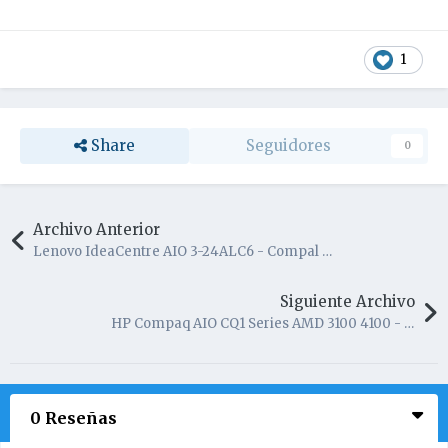
1
Share
Seguidores
0
Archivo Anterior
Lenovo IdeaCentre AIO 3-24ALC6 - Compal GOC60 LA-K891P Esquema + Silkscreen
Siguiente Archivo
HP Compaq AIO CQ1 Series AMD 3100 4100 - board Arroyo 715G4788M0D
0 Reseñas