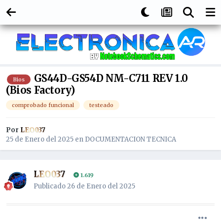
GS44D-GS54D NM-C711 REV 1.0
Bios
(Bios Factory)
comprobado funcional
testeado
Por
LEO037
25 de Enero del 2025
en
DOCUMENTACION TECNICA
LEO037
1.619
Publicado
26 de Enero del 2025