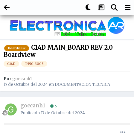
C14D MAIN_BOARD REV 2.0
Boardview
Boardview
C14D
T550-3005
Por
goccanh1
17 de Octubre del 2024
en
DOCUMENTACION TECNICA
goccanh1
6
Publicado
17 de Octubre del 2024