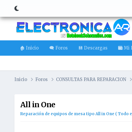
🏚️ Inicio
🗨️ Foros
💾 Descargas
Mi B
Inicio
Foros
CONSULTAS PARA REPARACION
All in One
Reparación de equipos de mesa tipo All in One ( Todo 