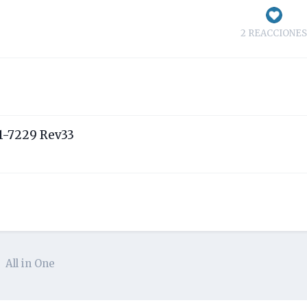
2 REACCIONE
1-7229 Rev33
All in One