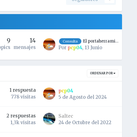
9
14
El portaherramientas no se libera.
Consulta
opics
mensajes
Por
pcp04
,
13 Junio
ORDENAR POR
1
respuesta
pcp04
778
visitas
5 de Agosto del 2024
2
respuestas
Saltec
24 de Octubre del 2022
1,3k
visitas