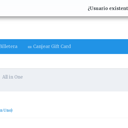
¿Usuario existen
illetera
🎫 Canjear Gift Card
All in One
en Uno)