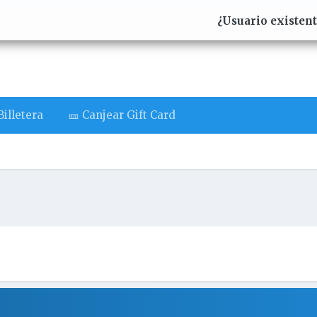
¿Usuario existen
illetera
🎫 Canjear Gift Card