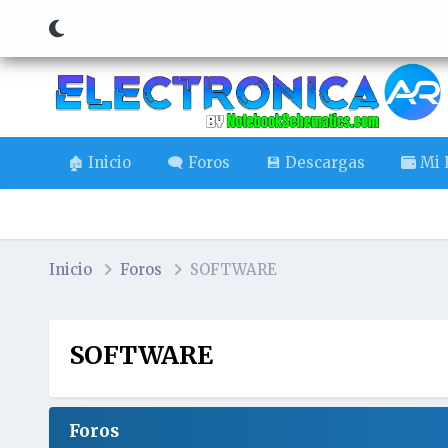
🏚️ Inicio
🗨️ Foros
💾 Descargas
Mi B
Inicio
Foros
SOFTWARE
SOFTWARE
Foros