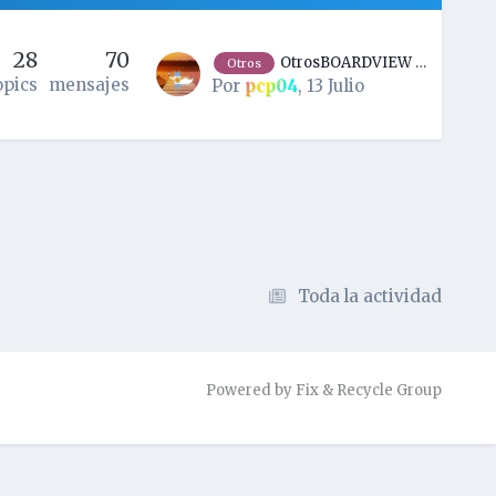
28
70
OtrosBOARDVIEW 2.0.1.9 ultima versión
Otros
opics
mensajes
Por
pcp04
,
13 Julio
Toda la actividad
Powered by Fix & Recycle Group