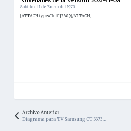
Novedades de la Versión
2021-11-08
Subido el
1 de Enero del 1970
[ATTACH type="full"]2609[/ATTACH]
Archivo Anterior
Diagrama para TV Samsung CT-3373CA Chasis K-1