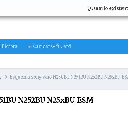
¿Usuario existen
illetera
🎫 Canjear Gift Card
s
Esquema sony vaio N250BU N251BU N252BU N25xBU_E
251BU N252BU N25xBU_ESM