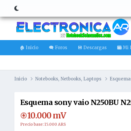
🏚️ Inicio
🗨️ Foros
💾 Descargas
Mi B
Inicio
Notebooks, Netbooks, Laptops
Esquema
Esquema sony vaio N250BU N
10.000
mV
Precio base: 15.000 ARS