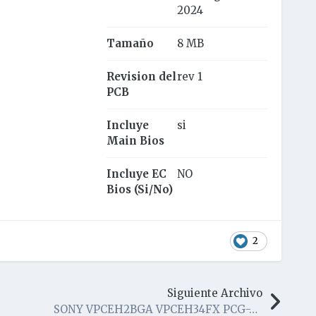
2024
Tamaño
8 MB
Revision del
rev 1
PCB
Incluye
si
Main Bios
Incluye EC
NO
Bios (Si/No)
2
Siguiente Archivo
SONY VPCEH2BGA VPCEH34FX PCG-71913L MBX-247 DA0HK1MB6E0 HK1