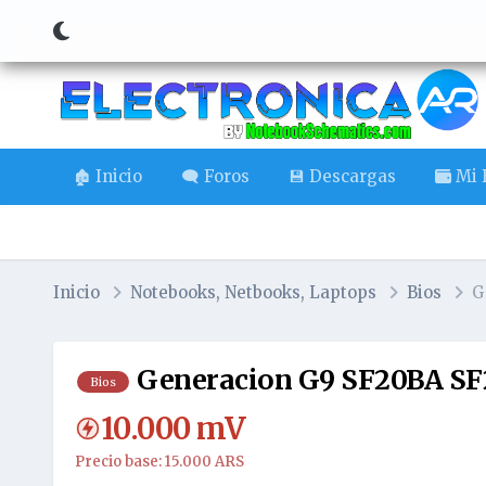
🏚️ Inicio
🗨️ Foros
💾 Descargas
Mi B
Inicio
Notebooks, Netbooks, Laptops
Bios
G
Generacion G9 SF20BA S
Bios
10.000
mV
Precio base: 15.000 ARS