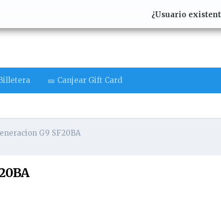
¿Usuario existen
illetera
🎫 Canjear Gift Card
eneracion G9 SF20BA
F20BA