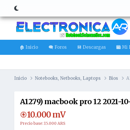
🏚️ Inicio
🗨️ Foros
💾 Descargas
Mi B
Inicio
Notebooks, Netbooks, Laptops
Bios
A
A1279) macbook pro 12 2021-10
10.000
mV
Precio base: 15.000 ARS