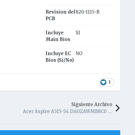
Revision del
820-1115-B
PCB
Incluye
SI
Main Bios
Incluye EC
NO
Bios (Si/No)
1
Siguiente Archivo
Acer Aspire A515-54 DA0ZAWMB8C0 Rev.C (Bios + EC)