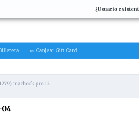
¿Usuario existen
illetera
🎫 Canjear Gift Card
1279) macbook pro 12
-04