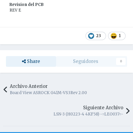
Revision del PCB
REV E
23
1
Share
Seguidores
0
Archivo Anterior
Board View ASROCK G41M-VS3Rev 2.00
Siguiente Archivo
LSN-3 (H0223-4 4KF58) -=LEO037=-