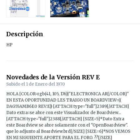
Descripción
HP
Novedades de la Versión
REV E
Subido el
1 de Enero del 1970
HOLA [COLOR=rgb(41, 105, 176)]"ELECTRONICA AR[/COLOR]"
EN ESTA OPORTUNIDAD LES TRAIGO UN BOARDVIEW=((
DAG55AMB6E0 REV:E)) [ATTACH type="full"]2389[/ATTACH]
Dato extra=se abre con este Visualizador de Boardview...
[ATTACH type="full"]2388[/ATTACH] [SIZE=5]*Dato Extra
este Boardview se abre solamente con el "OpenBoardview".
que lo adjunto al Boardview.brd[/SIZE] [SIZE=6]*NOS VEMOS
EN MI SIGUIENTE APORTE PARA EL FORO. ??[/SIZE]