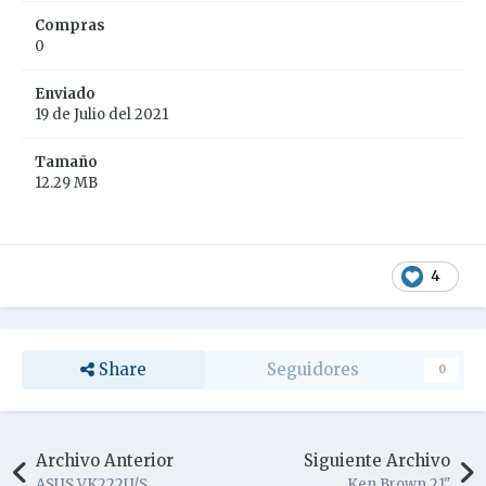
Compras
0
Enviado
19 de Julio del 2021
Tamaño
12.29 MB
4
Share
Seguidores
0
Archivo Anterior
Siguiente Archivo
ASUS VK222U/S
Ken Brown 21"