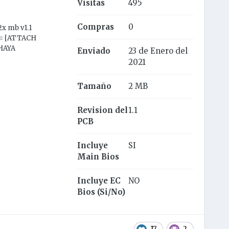
Visitas
495
Compras
0
x mb v1.1
D= [ATTACH
HAYA
Enviado
23 de Enero del
2021
Tamaño
2 MB
Revision del
1.1
PCB
Incluye
SI
Main Bios
Incluye EC
NO
Bios (Si/No)
17
2