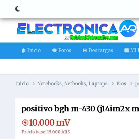
🏚️ Inicio
🗨️ Foros
💾 Descargas
Mi B
Inicio
Notebooks, Netbooks, Laptops
Bios
p
positivo bgh m-430 (j14im2x mb
10.000
mV
Precio base: 15.000 ARS