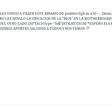
 VENGO A TRAER ESTE BINARIO DE positivo bgh m-430--- j14im2
 FORO LES SEÑALO LA UBICACION DE LA "BIOS" EN LA MOTHERBOAR
EL OTRO LADO. [ATTACH type="full"]875[/ATTACH] *ESPERO ELS 
XIMOS APORTES SALUDOS A TODOS Y NOS VEMOS :??