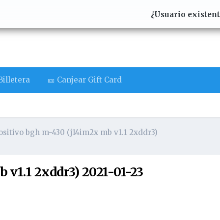
¿Usuario existen
illetera
🎫 Canjear Gift Card
ositivo bgh m-430 (j14im2x mb v1.1 2xddr3)
 v1.1 2xddr3) 2021-01-23