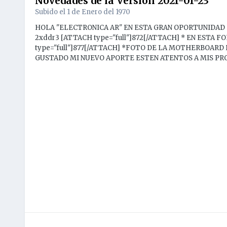
Novedades de la Versión
2021-01-23
Subido el
1 de Enero del 1970
HOLA "ELECTRONICA AR" EN ESTA GRAN OPORTUNIDAD LES
2xddr3 [ATTACH type="full"]872[/ATTACH] * EN ESTA
type="full"]877[/ATTACH] *FOTO DE LA MOTHERBOARD D
GUSTADO MI NUEVO APORTE ESTEN ATENTOS A MIS PRO