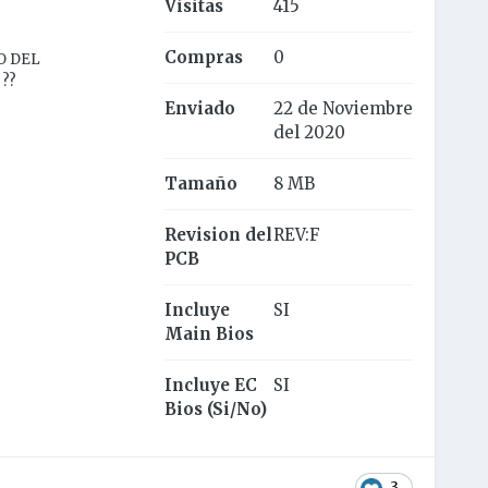
Visitas
415
Compras
0
O DEL
??
Enviado
22 de Noviembre
del 2020
Tamaño
8 MB
Revision del
REV:F
PCB
Incluye
SI
Main Bios
Incluye EC
SI
Bios (Si/No)
3