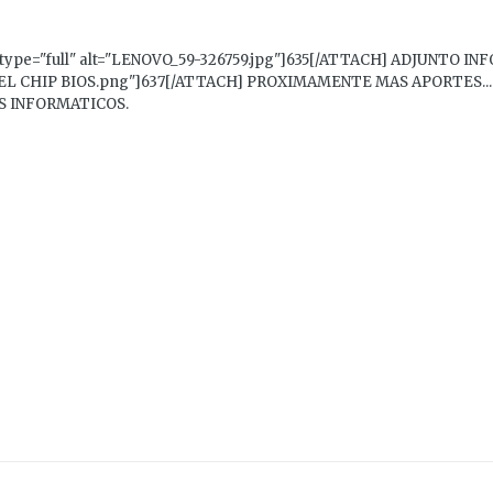
ype="full" alt="LENOVO_59-326759.jpg"]635[/ATTACH] ADJUNTO INF
 DEL CHIP BIOS.png"]637[/ATTACH] PROXIMAMENTE MAS APORTES... 
S INFORMATICOS.