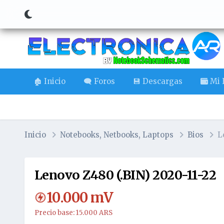
🏚️ Inicio
🗨️ Foros
💾 Descargas
Mi B
Inicio
Notebooks, Netbooks, Laptops
Bios
L
Lenovo Z480 (.BIN) 2020-11-22
10.000
mV
Precio base: 15.000 ARS