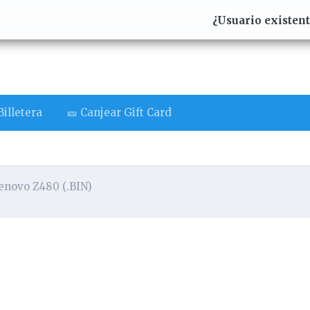
¿Usuario existen
illetera
🎫 Canjear Gift Card
enovo Z480 (.BIN)