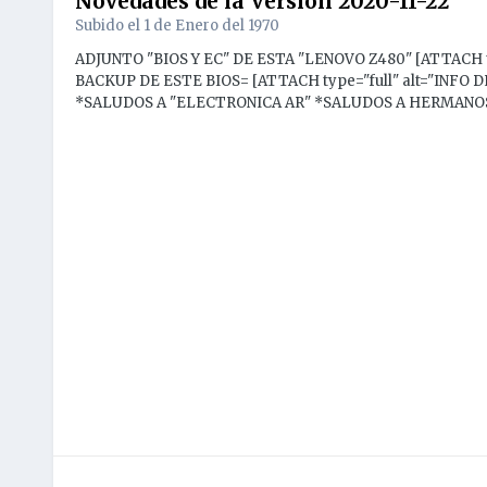
Novedades de la Versión
2020-11-22
Subido el
1 de Enero del 1970
ADJUNTO "BIOS Y EC" DE ESTA "LENOVO Z480" [ATTACH t
BACKUP DE ESTE BIOS= [ATTACH type="full" alt="INFO
*SALUDOS A "ELECTRONICA AR" *SALUDOS A HERMANO