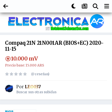
Compaq 21N 21N001AR (BIOS+EC) 2020-
11-15
10.000
mV
Precio base: 15.000 ARS
(0 reseñas)
Por
LEO037
Buscar sus otras subidas