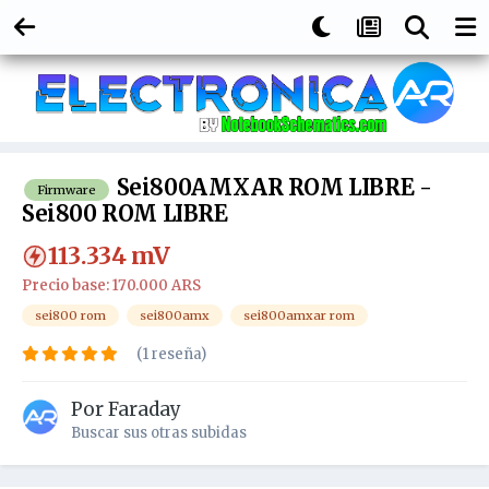
Sei800AMXAR ROM LIBRE -
Firmware
Sei800 ROM LIBRE
113.334
mV
Precio base: 170.000 ARS
sei800 rom
sei800amx
sei800amxar rom
(1 reseña)
Por
Faraday
Buscar sus otras subidas