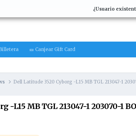
¿Usuario existen
illetera
🎫 Canjear Gift Card
ews
Dell Latitude 3520 Cyborg -L15 MB TGL 213047-1 20
borg -L15 MB TGL 213047-1 203070-1