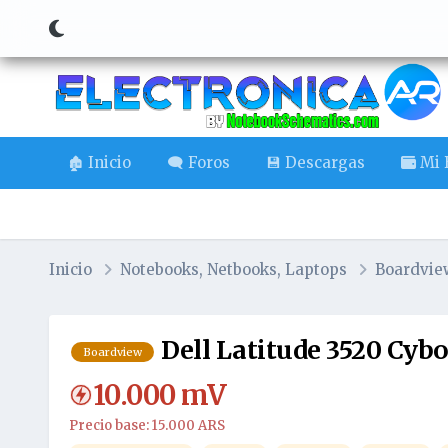
🏚️ Inicio
🗨️ Foros
💾 Descargas
Mi B
Inicio
Notebooks, Netbooks, Laptops
Boardvi
Dell Latitude 3520 Cy
Boardview
10.000
mV
Precio base: 15.000 ARS