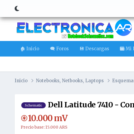
🏚️ Inicio
🗨️ Foros
💾 Descargas
Mi B
Inicio
Notebooks, Netbooks, Laptops
Esquema
Dell Latitude 7410 - C
Schematic
10.000
mV
Precio base: 15.000 ARS