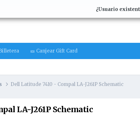
¿Usuario existen
illetera
🎫 Canjear Gift Card
s
Dell Latitude 7410 - Compal LA-J261P Schematic
ompal LA-J261P Schematic