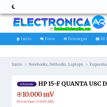
🏚️ Inicio
🗨️ Foros
💾 Descargas
Mi B
Inicio
Notebooks, Netbooks, Laptops
Esquema
HP 15-F QUANTA U8C 
Schematic
10.000
mV
Precio base: 15.000 ARS