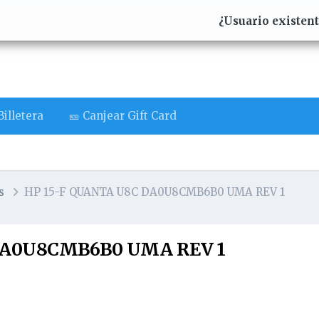
¿Usuario existen
illetera
🎫 Canjear Gift Card
s
HP 15-F QUANTA U8C DA0U8CMB6B0 UMA REV 1
DA0U8CMB6B0 UMA REV 1